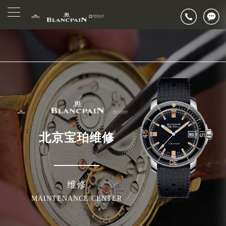
2026年7月宝珀北京市售后服务网络优化升级公告
▲
官网公告>
2026年7月北京市宝珀官方售后客户服务热线：400-883-8293
▼
2026年7月宝珀售后服务中心最新网点地址：
北京市东城区东长安街1号东方广场写字楼W3座6层602室（需提前预约）
北京市朝阳区建国门外大街甲6号华熙国际中心写字楼D座11层1102室（需提前预约）
北京市朝阳区建国门外大街甲6号华熙国际中心D座11层1102室宝珀售后服务中心（需提前预约）
北京市东城区东长安街1号王府井东方广场W3座6层602室宝珀售后服务中心（需提前预约）
节假日正常营业！
北京宝珀维修
维修
MAINTENANCE CENTER