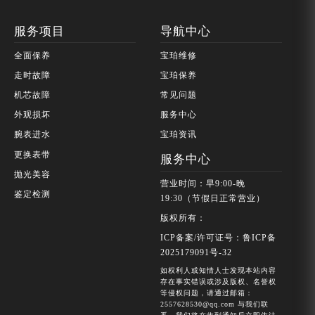
服务项目
导航中心
全面保养
宝珀维修
走时故障
宝珀保养
机芯故障
常见问题
外观损坏
服务中心
腕表进水
宝珀资讯
更换表带
服务中心
抛光美容
营业时间：早9:00-晚
鉴定检测
19:30（节假日正常营业）
版权所有：
ICP备案/许可证号：鲁ICP备
2025179091号-32
如权利人或知情人士发现本站内容
存在事实错误或涉及版权、名誉权
等侵权问题，请通过邮箱：
2557628530@qq.com 与我们联