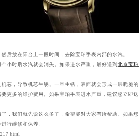
然后放在阳台上一段时间，去除宝珀手表内部的水汽。
个小时后水汽就会消失。如果进水严重，最好送到
北京宝珀
芯，导致机芯生锈。一旦生锈，表面就会形成一层脆脆的
更多的维护费用。如果宝珀手表进水严重，建议您立即送
，我们就先说这么多了，希望能对大家有所帮助。如果您
心
进行维修和保养。
217.html