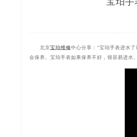
宝珀手
北京市东城区东长安街1号王府井东方
节假日正常营业！
北京
宝珀维修
中心分享："宝珀手表进水
会保养。宝珀手表如果保养不好，很容易进水