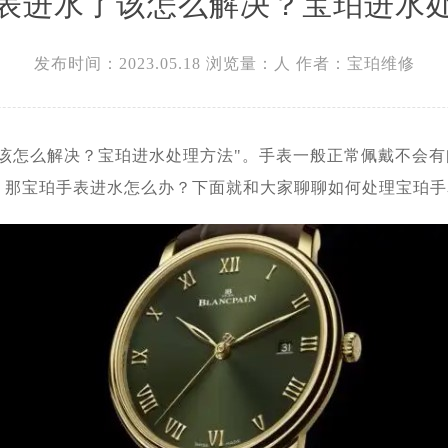
表进水了该怎么解决？宝珀进水
广场W3座6层602室宝珀售后服务中心（需提前预约）
发布时间：2023.05.18
浏览量：
人
作者：宝珀维修
了该怎么解决？宝珀进水处理方法"。手表一般正常佩戴不会
。那宝珀手表进水怎么办？下面就和大家聊聊如何处理宝珀手