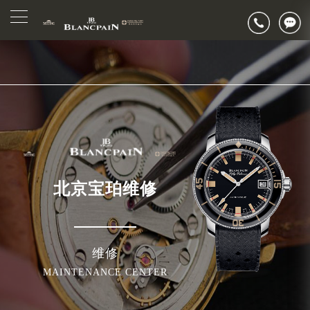
2026年7月宝珀北京市售后服务网络优化升级公告
▲
官网公告>
2026年7月北京市宝珀官方售后客户服务热线：400-883-8293
▼
2026年7月宝珀售后服务中心最新网点地址：
北京市东城区东长安街1号东方广场写字楼W3座6层602室（需提前预约）
北京市朝阳区建国门外大街甲6号华熙国际中心写字楼D座11层1102室（需提前预约）
北京市朝阳区建国门外大街甲6号华熙国际中心D座11层1102室宝珀售后服务中心（需提前预约）
北京市东城区东长安街1号王府井东方广场W3座6层602室宝珀售后服务中心（需提前预约）
节假日正常营业！
北京宝珀维修
维修
MAINTENANCE CENTER