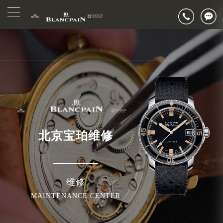
2026年7月宝珀北京市售后服务网络优化升级公告
▲
官网公告>
2026年7月北京市宝珀官方售后客户服务热线：400-883-8293
▼
2026年7月宝珀售后服务中心最新网点地址：
北京市东城区东长安街1号东方广场写字楼W3座6层602室（需提前预约）
北京市朝阳区建国门外大街甲6号华熙国际中心写字楼D座11层1102室（需提前预约）
北京市朝阳区建国门外大街甲6号华熙国际中心D座11层1102室宝珀售后服务中心（需提前预约）
北京市东城区东长安街1号王府井东方广场W3座6层602室宝珀售后服务中心（需提前预约）
节假日正常营业！
北京宝珀维修
维修
MAINTENANCE CENTER