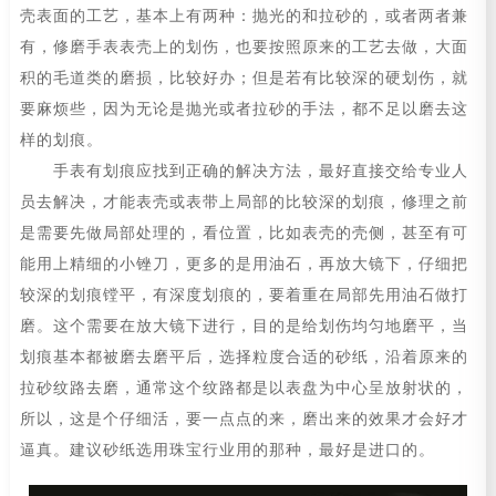
壳表面的工艺，基本上有两种：抛光的和拉砂的，或者两者兼
有，修磨手表表壳上的划伤，也要按照原来的工艺去做，大面
积的毛道类的磨损，比较好办；但是若有比较深的硬划伤，就
要麻烦些，因为无论是抛光或者拉砂的手法，都不足以磨去这
样的划痕。
手表有划痕应找到正确的解决方法，最好直接交给专业人
员去解决，才能表壳或表带上局部的比较深的划痕，修理之前
是需要先做局部处理的，看位置，比如表壳的壳侧，甚至有可
能用上精细的小锉刀，更多的是用油石，再放大镜下，仔细把
较深的划痕镗平，有深度划痕的，要着重在局部先用油石做打
磨。这个需要在放大镜下进行，目的是给划伤均匀地磨平，当
划痕基本都被磨去磨平后，选择粒度合适的砂纸，沿着原来的
拉砂纹路去磨，通常这个纹路都是以表盘为中心呈放射状的，
所以，这是个仔细活，要一点点的来，磨出来的效果才会好才
逼真。建议砂纸选用珠宝行业用的那种，最好是进口的。