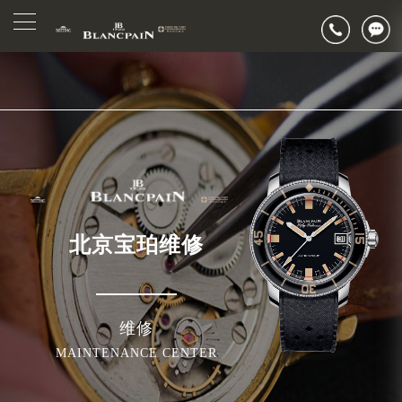
2026年7月宝珀北京市售后服务网络优化升级公告
▲
官网公告>
2026年7月北京市宝珀官方售后客户服务热线：400-883-8293
▼
2026年7月宝珀售后服务中心最新网点地址：
北京市东城区东长安街1号东方广场写字楼W3座6层602室（需提前预约）
北京市朝阳区建国门外大街甲6号华熙国际中心写字楼D座11层1102室（需提前预约）
北京市朝阳区建国门外大街甲6号华熙国际中心D座11层1102室宝珀售后服务中心（需提前预约）
北京市东城区东长安街1号王府井东方广场W3座6层602室宝珀售后服务中心（需提前预约）
节假日正常营业！
北京宝珀维修
维修
MAINTENANCE CENTER