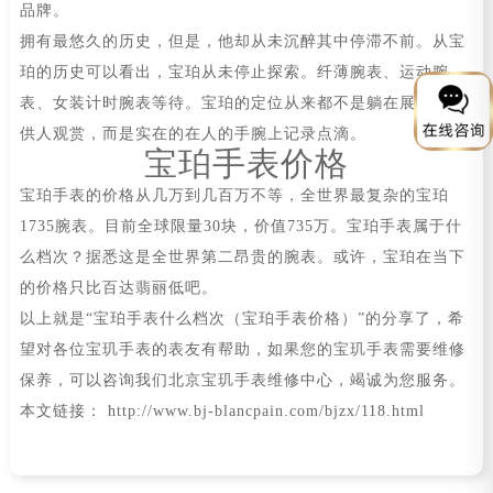
品牌。
拥有最悠久的历史，但是，他却从未沉醉其中停滞不前。从宝
珀的历史可以看出，宝珀从未停止探索。纤薄腕表、运动腕
表、女装计时腕表等待。宝珀的定位从来都不是躺在展览台上
供人观赏，而是实在的在人的手腕上记录点滴。
宝珀手表价格
宝珀手表的价格从几万到几百万不等，全世界最复杂的宝珀
1735腕表。目前全球限量30块，价值735万。宝珀手表属于什
么档次？据悉这是全世界第二昂贵的腕表。或许，宝珀在当下
的价格只比百达翡丽低吧。
以上就是“宝珀手表什么档次（宝珀手表价格）”的分享了，希
望对各位宝玑手表的表友有帮助，如果您的宝玑手表需要维修
保养，可以咨询我们北京宝玑手表维修中心，竭诚为您服务。
本文链接： http://www.bj-blancpain.com/bjzx/118.html