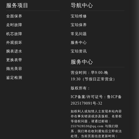
服务项目
导航中心
全面保养
宝珀维修
走时故障
宝珀保养
机芯故障
常见问题
外观损坏
服务中心
腕表进水
宝珀资讯
更换表带
服务中心
抛光美容
营业时间：早9:00-晚
鉴定检测
19:30（节假日正常营业）
版权所有：
ICP备案/许可证号：鲁ICP备
2025179091号-32
如权利人或知情人士发现本站内容
存在事实错误或涉及版权、名誉权
等侵权问题，请通过邮箱：
2557628530@qq.com 与我们联
系，我们将在收到通知后立即依法
处理。当前页面信息更新时间：