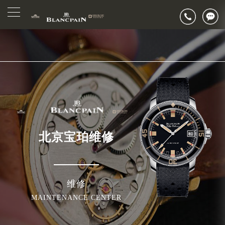
2026年7月北京市宝珀官方售后客户服务热线：400-883-8293
▲
官网公告>
2026年7月宝珀售后服务中心最新网点地址：
▼
北京市东城区东长安街1号东方广场写字楼W3座6层602室（需提前预约）
北京市朝阳区建国门外大街甲6号华熙国际中心写字楼D座11层1102室（需提前预约）
北京市朝阳区建国门外大街甲6号华熙国际中心D座11层1102室宝珀售后服务中心（需提前预约）
北京市东城区东长安街1号王府井东方广场W3座6层602室宝珀售后服务中心（需提前预约）
节假日正常营业！
北京宝珀维修
维修
MAINTENANCE CENTER