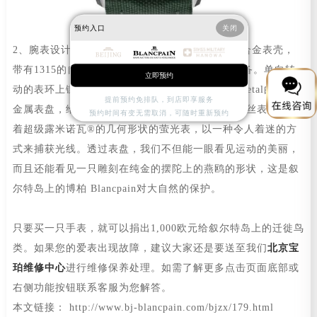
预约入口
关闭
2、腕表设计。这款绿色的手表是一款43 mm的钛合金表壳，
带有1315的自动运动装置，可以提供5天的能量储备。单向转
立即预约
动的表环上镶嵌着一块陶瓷镶嵌物，以及 Liquidmetal的液体
提前预约免排队，到店即享服务
金属表盘，给人一种动感而独特的感觉。垂直的拉丝表盘装饰
预约时间有变无需取消，可随时重新预约
着超级露米诺瓦®的几何形状的萤光表，以一种令人着迷的方
式来捕获光线。透过表盘，我们不但能一眼看见运动的美丽，
而且还能看见一只雕刻在纯金的摆陀上的燕鸥的形状，这是叙
尔特岛上的博柏 Blancpain对大自然的保护。
只要买一只手表，就可以捐出1,000欧元给叙尔特岛上的迁徙鸟
类。如果您的爱表出现故障，建议大家还是要送至我们
北京宝
珀维修中心
进行维修保养处理。如需了解更多点击页面底部或
右侧功能按钮联系客服为您解答。
本文链接： http://www.bj-blancpain.com/bjzx/179.html