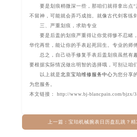
要是划痕稍微深一些，那咱们就得拿出点“真
不留神，可能就会弄巧成拙。就像古代剑客练
三、严重划痕，求助专业
要是后盖的划痕严重得让你觉得惨不忍睹，那
华佗再世，能让你的手表起死回生。专业的师
总之，自己动手修复手表后盖划痕虽然有趣，
要根据实际情况做出明智的选择哦，可别让咱
以上就是
北京宝珀维修服务中心
为您分享
为您服务。
本文链接： http://www.bj-blancpain.com/bjzx/3
上一篇：
宝珀机械腕表日历盘乱跳？精