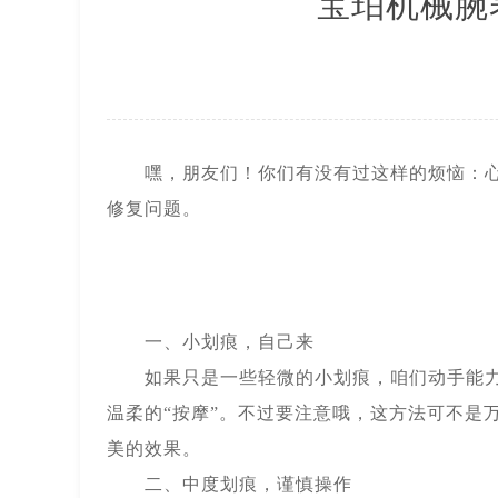
宝珀机械腕
北京市东城区东长安街1号王府井东方
节假日正常营业！
嘿，朋友们！你们有没有过这样的烦恼：心爱
修复问题。
一、小划痕，自己来
如果只是一些轻微的小划痕，咱们动手能力强
温柔的“按摩”。不过要注意哦，这方法可不是
美的效果。
二、中度划痕，谨慎操作