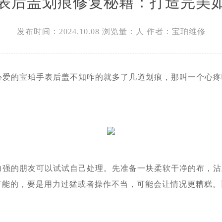
表后盖划痕修复秘籍：打造完美
广场W3座6层602室宝珀售后服务中心（需提前预约）
发布时间：2024.10.08
浏览量：
人
作者：宝珀维修
的宝珀手表后盖不知咋的就多了几道划痕，那叫一个心疼
的朋友可以试试自己处理。先准备一块柔软干净的布，沾
万能的，要是用力过猛或者操作不当，可能会让情况更糟糕