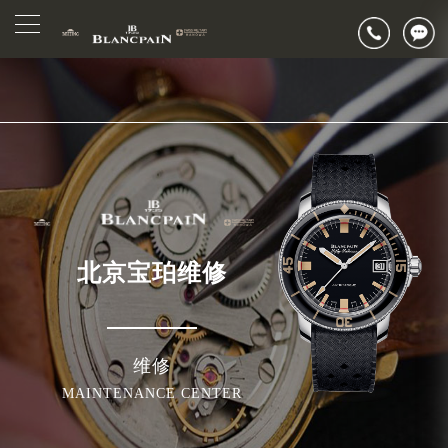
2026年7月宝珀北京市售后服务网络优化升级公告
▲
官网公告>
2026年7月北京市宝珀官方售后客户服务热线：400-883-8293
▼
2026年7月宝珀售后服务中心最新网点地址：
北京市东城区东长安街1号东方广场写字楼W3座6层602室（需提前预约）
北京市朝阳区建国门外大街甲6号华熙国际中心写字楼D座11层1102室（需提前预约）
北京市朝阳区建国门外大街甲6号华熙国际中心D座11层1102室宝珀售后服务中心（需提前预约）
北京市东城区东长安街1号王府井东方广场W3座6层602室宝珀售后服务中心（需提前预约）
节假日正常营业！
北京宝珀维修
维修
MAINTENANCE CENTER