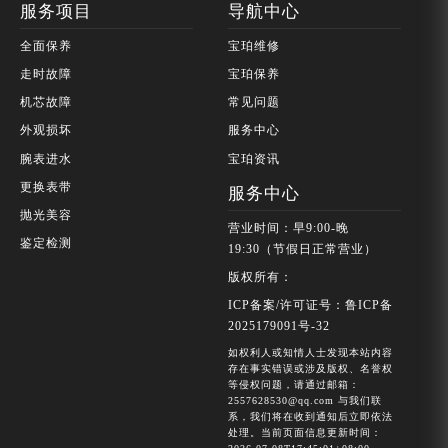
服务项目
导航中心
全面保养
宝珀维修
走时故障
宝珀保养
机芯故障
常见问题
外观损坏
服务中心
腕表进水
宝珀资讯
更换表带
服务中心
抛光美容
营业时间：早9:00-晚
鉴定检测
19:30（节假日正常营业）
版权所有：
ICP备案/许可证号：鲁ICP备
2025179091号-32
如权利人或知情人士发现本站内容
存在事实错误或涉及版权、名誉权
等侵权问题，请通过邮箱：
2557628530@qq.com 与我们联
系，我们将在收到通知后立即依法
处理。当前页面信息更新时间：