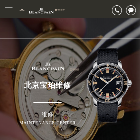
2026年7月宝珀北京市售后服务网络优化升级公告
▲
官网公告>
2026年7月北京市宝珀官方售后客户服务热线：400-883-8293
▼
2026年7月宝珀售后服务中心最新网点地址：
北京市东城区东长安街1号东方广场写字楼W3座6层602室（需提前预约）
北京市朝阳区建国门外大街甲6号华熙国际中心写字楼D座11层1102室（需提前预约）
北京市朝阳区建国门外大街甲6号华熙国际中心D座11层1102室宝珀售后服务中心（需提前预约）
北京市东城区东长安街1号王府井东方广场W3座6层602室宝珀售后服务中心（需提前预约）
节假日正常营业！
北京宝珀维修
维修
MAINTENANCE CENTER