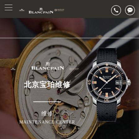
2026年7月宝珀北京市售后服务网络优化升级公告
▲
官网公告>
2026年7月北京市宝珀官方售后客户服务热线：400-883-8293
▼
2026年7月宝珀售后服务中心最新网点地址：
北京市东城区东长安街1号东方广场写字楼W3座6层602室（需提前预约）
北京市朝阳区建国门外大街甲6号华熙国际中心写字楼D座11层1102室（需提前预约）
北京市朝阳区建国门外大街甲6号华熙国际中心D座11层1102室宝珀售后服务中心（需提前预约）
北京市东城区东长安街1号王府井东方广场W3座6层602室宝珀售后服务中心（需提前预约）
节假日正常营业！
北京宝珀维修
维修
MAINTENANCE CENTER