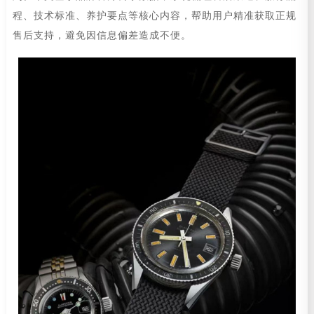
程、技术标准、养护要点等核心内容，帮助用户精准获取正规
售后支持，避免因信息偏差造成不便。