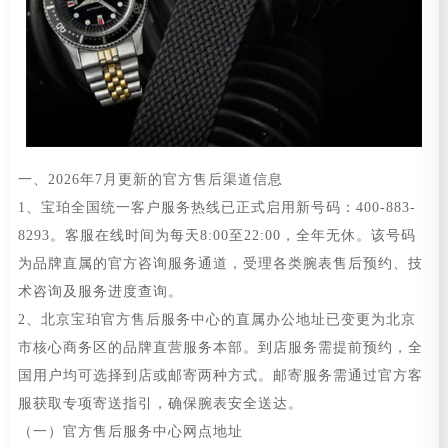
一、2026年7月更新的官方售后渠道信息
1、宝珀全国统一客户服务热线已正式启用新号码：400-883-
8293。客服在线时间为每天8:00至22:00，全年无休。该号码
为品牌直属的官方咨询服务通道，受理各类腕表售后预约、技
术咨询及服务进度查询。
2、北京宝珀官方售后服务中心的直属办公地址已变更为北京
市核心商务区的品牌直营服务本部。到店服务需提前预约，全
国用户均可选择到店或邮寄两种方式。邮寄服务需通过官方客
服获取专项寄送指引，确保腕表安全送达。
（一）官方售后服务中心网点地址