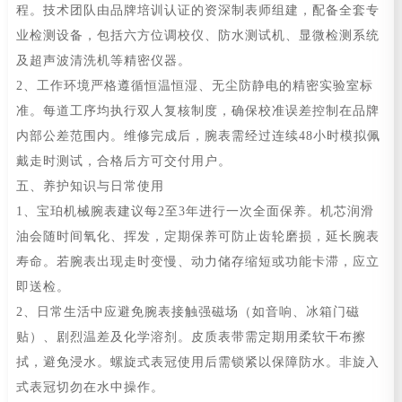
程。技术团队由品牌培训认证的资深制表师组建，配备全套专
业检测设备，包括六方位调校仪、防水测试机、显微检测系统
及超声波清洗机等精密仪器。
2、工作环境严格遵循恒温恒湿、无尘防静电的精密实验室标
准。每道工序均执行双人复核制度，确保校准误差控制在品牌
内部公差范围内。维修完成后，腕表需经过连续48小时模拟佩
戴走时测试，合格后方可交付用户。
五、养护知识与日常使用
1、宝珀机械腕表建议每2至3年进行一次全面保养。机芯润滑
油会随时间氧化、挥发，定期保养可防止齿轮磨损，延长腕表
寿命。若腕表出现走时变慢、动力储存缩短或功能卡滞，应立
即送检。
2、日常生活中应避免腕表接触强磁场（如音响、冰箱门磁
贴）、剧烈温差及化学溶剂。皮质表带需定期用柔软干布擦
拭，避免浸水。螺旋式表冠使用后需锁紧以保障防水。非旋入
式表冠切勿在水中操作。