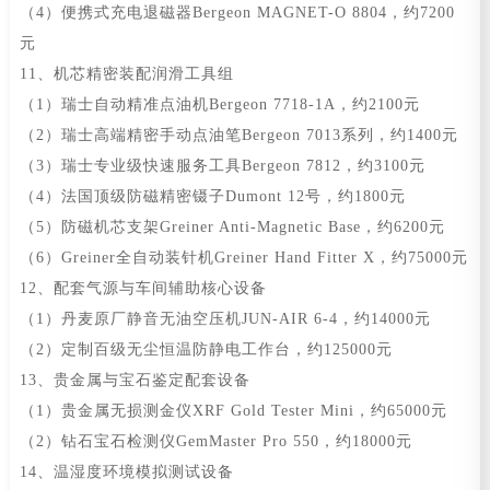
（4）便携式充电退磁器Bergeon MAGNET-O 8804，约7200
元
11、机芯精密装配润滑工具组
（1）瑞士自动精准点油机Bergeon 7718-1A，约2100元
（2）瑞士高端精密手动点油笔Bergeon 7013系列，约1400元
（3）瑞士专业级快速服务工具Bergeon 7812，约3100元
（4）法国顶级防磁精密镊子Dumont 12号，约1800元
（5）防磁机芯支架Greiner Anti-Magnetic Base，约6200元
（6）Greiner全自动装针机Greiner Hand Fitter X，约75000元
12、配套气源与车间辅助核心设备
（1）丹麦原厂静音无油空压机JUN-AIR 6-4，约14000元
（2）定制百级无尘恒温防静电工作台，约125000元
13、贵金属与宝石鉴定配套设备
（1）贵金属无损测金仪XRF Gold Tester Mini，约65000元
（2）钻石宝石检测仪GemMaster Pro 550，约18000元
14、温湿度环境模拟测试设备