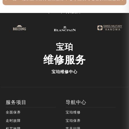
（2026年7月最新）
宝珀
维修服务
宝珀维修中心
服务项目
导航中心
全面保养
宝珀维修
走时故障
宝珀保养
机芯故障
常见问题