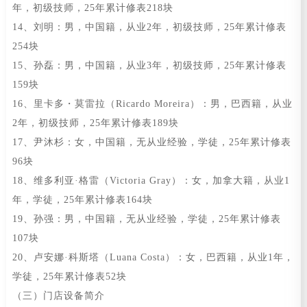
年，初级技师，25年累计修表218块
14、刘明：男，中国籍，从业2年，初级技师，25年累计修表
254块
15、孙磊：男，中国籍，从业3年，初级技师，25年累计修表
159块
16、里卡多・莫雷拉（Ricardo Moreira）：男，巴西籍，从业
2年，初级技师，25年累计修表189块
17、尹沐杉：女，中国籍，无从业经验，学徒，25年累计修表
96块
18、维多利亚·格雷（Victoria Gray）：女，加拿大籍，从业1
年，学徒，25年累计修表164块
19、孙强：男，中国籍，无从业经验，学徒，25年累计修表
107块
20、卢安娜·科斯塔（Luana Costa）：女，巴西籍，从业1年，
学徒，25年累计修表52块
（三）门店设备简介