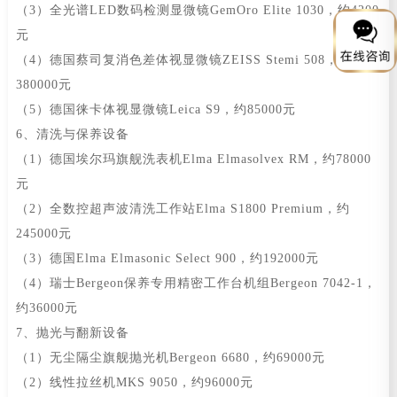
（3）全光谱LED数码检测显微镜GemOro Elite 1030，约4200
元
（4）德国蔡司复消色差体视显微镜ZEISS Stemi 508，约
380000元
（5）德国徕卡体视显微镜Leica S9，约85000元
6、清洗与保养设备
（1）德国埃尔玛旗舰洗表机Elma Elmasolvex RM，约78000
元
（2）全数控超声波清洗工作站Elma S1800 Premium，约
245000元
（3）德国Elma Elmasonic Select 900，约192000元
（4）瑞士Bergeon保养专用精密工作台机组Bergeon 7042-1，
约36000元
7、抛光与翻新设备
（1）无尘隔尘旗舰抛光机Bergeon 6680，约69000元
（2）线性拉丝机MKS 9050，约96000元