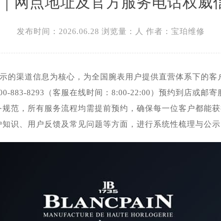
｜网点地址及官方服务电话权威信息
发布时间：2026.06.28
浏览量：
人
作者：宝珀维修
公示的渠道信息为核心，为全国腕表用户提供直营体系下的客户
883-8293（客服在线时间：8:00-22:00）预约到
务规范，所有服务流程均需提前预约，确保每一位客户都能获
护知识、用户反馈及常见问题等方面，进行系统性梳理与公示