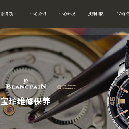
服务项目
中心介绍
中心环境
技师团队
宝珀
宝珀维修保养