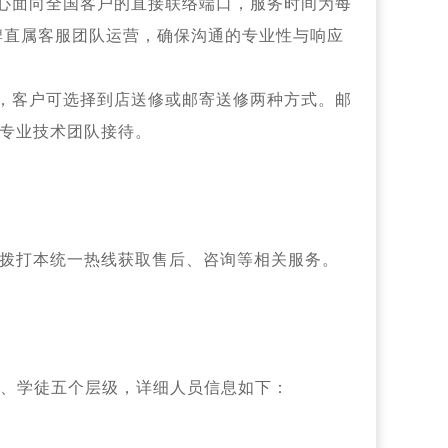
服务中心面向全国客户的直接联络端口，服务时间为每
品牌直属客服团队运营，确保沟通的专业性与响应
求，客户可选择到店送修或邮寄送修两种方式。邮
专业技术团队接待。
拨打本统一热线获取售后、咨询等相关服务。
师、学徒五个层级，详细人员信息如下：