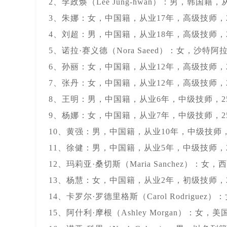
2、李政焕（Lee Jung-hwan）：男，韩国籍
3、朱娜：女，中国籍，从业17年，高级技师，2
4、刘超：男，中国籍，从业18年，高级技师，2
5、诺拉·赛义德（Nora Saeed）：女，沙特
6、孙丽：女，中国籍，从业12年，高级技师，2
7、张丹：女，中国籍，从业12年，高级技师，2
8、王明：男，中国籍，从业6年，中级技师，25
9、杨娜：女，中国籍，从业7年，中级技师，25
10、黄强：男，中国籍，从业10年，中级技师，
11、徐健：男，中国籍，从业5年，中级技师，2
12、玛莉亚·桑切斯（Maria Sanchez）：
13、杨慧：女，中国籍，从业2年，初级技师，2
14、卡罗尔·罗德里格斯（Carol Rodrigu
15、阿什利·摩根（Ashley Morgan）：女