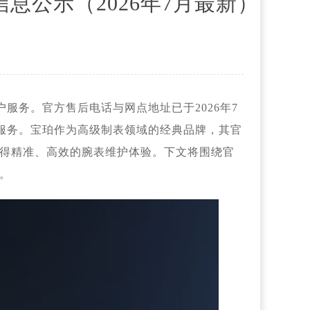
公示（2026年7月最新）
服务。官方售后电话与网点地址已于2026年7
店或邮寄服务。宝珀作为高级制表领域的经典品牌，其官
得精准、高效的腕表维护体验。下文将围绕官
。