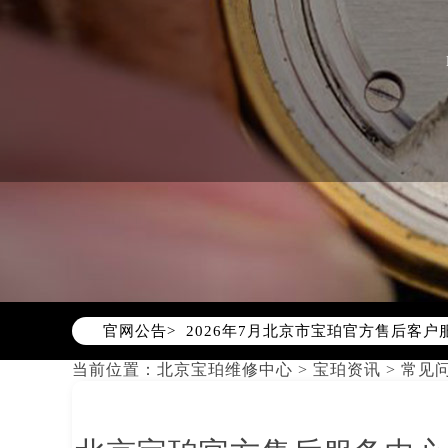
2026年7月宝珀北京市售后服务网络
2026年7月北京市宝珀官方售后客户服务热
官网公告>
2026年7月宝珀售后服务中心最新网
北京市东城区东长安街1号东方广场写
当前位置：
北京宝珀维修中心
>
宝珀资讯
>
常见
北京市朝阳区建国门外大街甲6号华熙
北京市朝阳区建国门外大街甲6号华熙
北京市东城区东长安街1号王府井东方