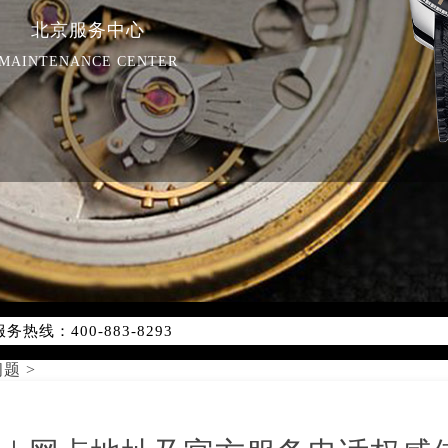
北京服务中心
MAINTENANCE CENTER
优化升级公告
线：400-883-8293
点地址：
字楼W3座6层602室（需提前预约）
问题
>
国际中心写字楼D座11层1102室（需提前预约）
国际中心D座11层1102室宝珀售后服务中心（需提前预约）
广场W3座6层602室宝珀售后服务中心（需提前预约）