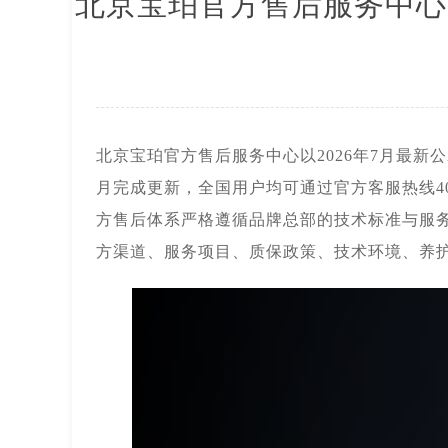
北京宝珀官方售后服务中心
节假日正常营业！
北京宝珀官方售后服务中心以2026年7月最新
月完成更新，全国用户均可通过官方客服热线400-
方售后体系严格遵循品牌总部的技术标准与服
方渠道、服务项目、质保政策、技术环境、养