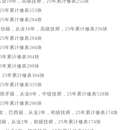
，从业16年，高级技师，25年累计修表252块
5年累计修表253块
5年累计修表294块
阿拉伯籍，从业16年，高级技师，25年累计修表256块
5年累计修表294块
5年累计修表266块
年累计修表304块
年累计修表299块
25年累计修表304块
5年累计修表335块
女，西班牙籍，从业6年，中级技师，25年累计修表528块
5年累计修表206块
ez）：女，巴西籍，从业2年，初级技师，25年累计修表174块
，美国籍，从业2年，初级技师，25年累计修表174块