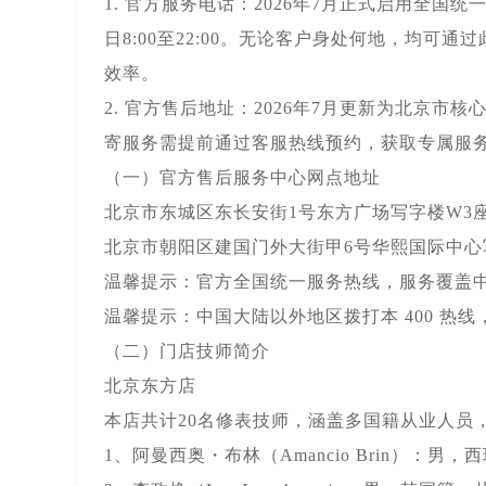
1. 官方服务电话：2026年7月正式启用全国
日8:00至22:00。无论客户身处何地，均
效率。
2. 官方售后地址：2026年7月更新为北京
寄服务需提前通过客服热线预约，获取专属服
（一）官方售后服务中心网点地址
北京市东城区东长安街1号东方广场写字楼W3座
北京市朝阳区建国门外大街甲6号华熙国际中心写
温馨提示：官方全国统一服务热线，服务覆盖
温馨提示：中国大陆以外地区拨打本 400 热线，
（二）门店技师简介
北京东方店
本店共计20名修表技师，涵盖多国籍从业人员
1、阿曼西奥・布林（Amancio Brin）：男