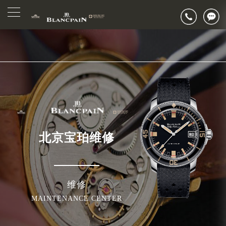
▲
官网公告>
2026年6月宝珀北京市售后服务网络优化升级公告
▼
2026年6月北京市宝珀官方售后客户服务热线：400-883-8293
2026年6月宝珀售后服务中心最新网点地址：
北京市东城区东长安街1号东方广场写字楼W3座6层602室（需提前预约）
北京市朝阳区建国门外大街甲6号华熙国际中心写字楼D座11层1102室（需提前预约）
北京市朝阳区建国门外大街甲6号华熙国际中心D座11层1102室宝珀售后服务中心（需提前预约）
北京市东城区东长安街1号王府井东方广场W3座6层602室宝珀售后服务中心（需提前预约）
节假日正常营业！
北京宝珀维修
维修
MAINTENANCE CENTER