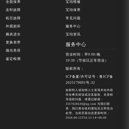
全面保养
宝珀维修
走时故障
宝珀保养
机芯故障
常见问题
外观损坏
服务中心
腕表进水
宝珀资讯
更换表带
服务中心
抛光美容
营业时间：早9:00-晚
鉴定检测
19:30（节假日正常营业）
版权所有：
ICP备案/许可证号：鲁ICP备
2025179091号-32
如权利人或知情人士发现本站内容
存在事实错误或涉及版权、名誉权
等侵权问题，请通过邮箱：
2557628530@qq.com 与我们联
系，我们将在收到通知后立即依法
处理。当前页面信息更新时间：
2026-06-12T16:12:14+08:00