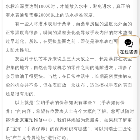
水标准深度达到100米时，才能放入水中，避免进水，真正的
潜水表通常需要200米以上的防水标准深度。
有一些人将潜水表用于桑拿，而桑拿房里的温度比外面的
正常温度高很多，瞬间的温差变化会导致手表内部的防水垫圈
过早老化。所以，在更换垫圈之前，即使是潜水表也可能会失
去防水性能。
灰尘对于机芯本身来说是三大天敌之一。长期暴露在灰尘
密集的地方，自然会导致机芯的零件之间的缝隙进灰，增多了
会导致油干得更快。当然，在日常生活中，长期高密度接触灰
尘的机会并不多，但在表面放一块抹布，适当擦拭手表的表面
还是很有用的。
以上就是"宝珀手表的保养知识有哪些？（手表如何保
养）"的内容，希望各位爱表人士有个大概的了解。您可以随时
咨询
北京宝珀维修
中心，我们将竭诚为您服务。如果想了解更
多“宝珀（手表保养）的保养知识有哪些”，可以到瑞士工匠论
坛“布兰克专属论坛”进行讨论。