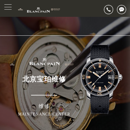
2026年7月宝珀北京市售后服务网络优化升级公告
▲
官网公告>
2026年7月北京市宝珀官方售后客户服务热线：400-883-8293
▼
2026年7月宝珀售后服务中心最新网点地址：
北京市东城区东长安街1号东方广场写字楼W3座6层602室（需提前预约）
北京市朝阳区建国门外大街甲6号华熙国际中心写字楼D座11层1102室（需提前预约）
北京市朝阳区建国门外大街甲6号华熙国际中心D座11层1102室宝珀售后服务中心（需提前预约）
北京市东城区东长安街1号王府井东方广场W3座6层602室宝珀售后服务中心（需提前预约）
节假日正常营业！
北京宝珀维修
维修
MAINTENANCE CENTER