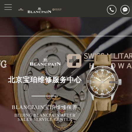
2026年7月北京市宝珀官方售后客户服务热线：400-883-8293
▲
官网公告>
2026年7月宝珀售后服务中心最新网点地址：
▼
北京市东城区东长安街1号东方广场写字楼W3座6层602室（需提前预约）
北京市朝阳区建国门外大街甲6号华熙国际中心写字楼D座11层1102室（需提前预约）
北京市朝阳区建国门外大街甲6号华熙国际中心D座11层1102室宝珀售后服务中心（需提前预约）
北京市东城区东长安街1号王府井东方广场W3座6层602室宝珀售后服务中心（需提前预约）
节假日正常营业！
北京宝珀维修服务中心
BLANCPAIN宝珀维修保养
BEIJING BLANCPAIN AFTER
SALES SERVICE CENTER